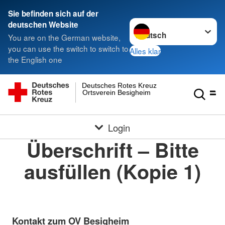
Sie befinden sich auf der
Sprache wechseln zu
deutschen Website
You are on the German website,
you can use the switch to switch to
Alles klar
the English one
Deutsches Rotes Kreuz
Ortsverein Besigheim
Login
Überschrift – Bitte
ausfüllen (Kopie 1)
Kontakt zum OV Besigheim