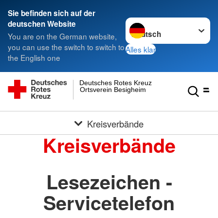
Sie befinden sich auf der
Sprache wechseln zu
deutschen Website
You are on the German website,
you can use the switch to switch to
Alles klar
the English one
Deutsches Rotes Kreuz
Ortsverein Besigheim
Kreisverbände
Kreisverbände
Lesezeichen -
Servicetelefon