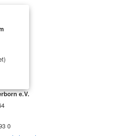
im
et)
rborn e.V.
64
93 0