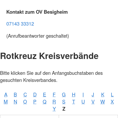
Kontakt zum OV Besigheim
07143 33312
(Anrufbeantworter geschaltet)
Rotkreuz Kreisverbände
Bitte klicken Sie auf den Anfangsbuchstaben des
gesuchten Kreisverbandes.
A
B
C
D
E
F
G
H
I
J
K
L
M
N
O
P
Q
R
S
T
U
V
W
X
Y
Z