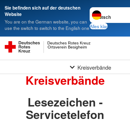
Sie befinden sich auf der deutschen
Sprache wechseln 
Website
You are on the German website, you can
Alles klar
use the switch to switch to the English one
Deutsches Rotes Kreuz
Ortsverein Besigheim
Kreisverbände
Kreisverbände
Lesezeichen -
Servicetelefon