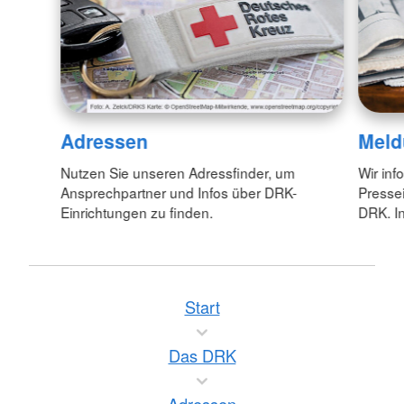
Adressen
Meld
Nutzen Sie unseren Adressfinder, um
Wir inf
Ansprechpartner und Infos über DRK-
Pressei
Einrichtungen zu finden.
DRK. In
Start
Das DRK
Adressen