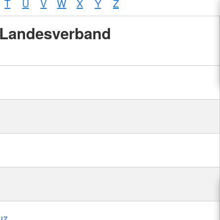
T
U
V
W
X
Y
Z
Landesverband
uz