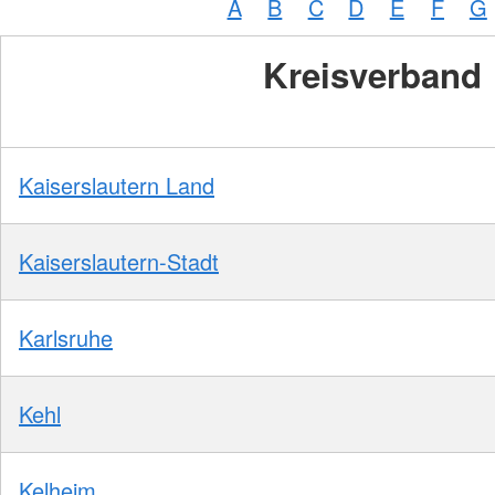
A
B
C
D
E
F
G
Kreisverband
Kaiserslautern Land
Kaiserslautern-Stadt
Karlsruhe
Kehl
Kelheim