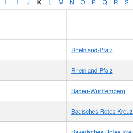
H
I
J
K
L
M
N
O
P
Q
R
S
Rheinland-Pfalz
Rheinland-Pfalz
Baden-Württemberg
Badisches Rotes Kreuz
Bayerisches Rotes Kre