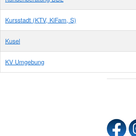
Kursstadt (KTV, KiFam, S)
Kusel
KV Umgebung