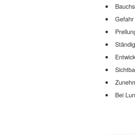
Bauchs
Gefahr
Prellu
Ständig
Entwic
Sichtb
Zunehm
Bei Lun