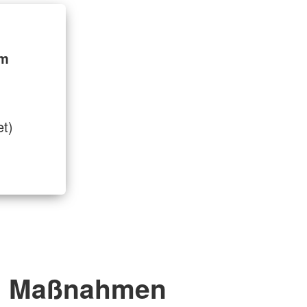
im
et)
Maßnahmen