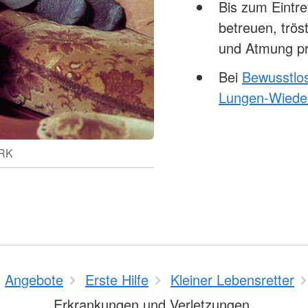
Bis zum Eintre
betreuen, trö
und Atmung pr
Bei
Bewusstlos
Lungen-Wiede
DRK
Angebote
Erste Hilfe
Kleiner Lebensretter
Erkrankungen und Verletzungen