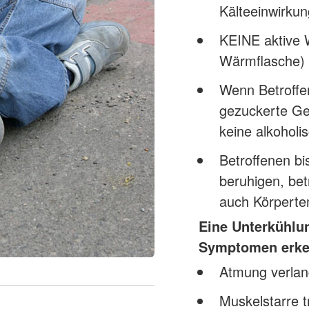
Kälteeinwirku
KEINE aktive 
Wärmflasche) 
Wenn Betroffen
gezuckerte Ge
keine alkoholi
Betroffenen bi
beruhigen, bet
auch Körperte
Eine Unterkühlun
Symptomen erke
Atmung verlan
Muskelstarre tr