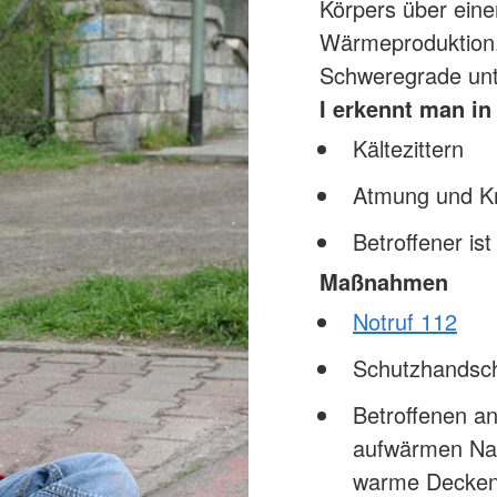
Körpers über eine
Wärmeproduktion. 
Schweregrade unte
I erkennt man in
Kältezittern
Atmung und Kre
Betroffener is
Maßnahmen
Notruf 112
Schutzhandsc
Betroffenen a
aufwärmen Nas
warme Decken/