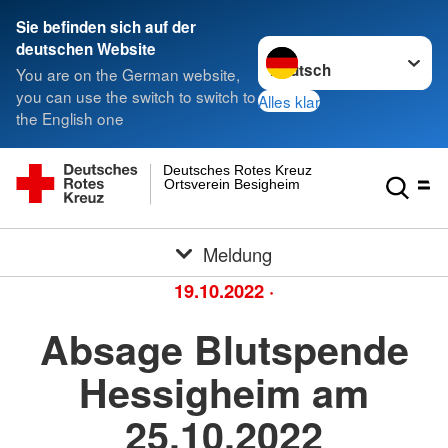
Sie befinden sich auf der
Sprache wechseln zu
deutschen Website
You are on the German website,
you can use the switch to switch to
Alles klar
the English one
Deutsches Rotes Kreuz
Ortsverein Besigheim
Meldung
19.10.2022
·
Absage Blutspende
Hessigheim am
25.10.2022