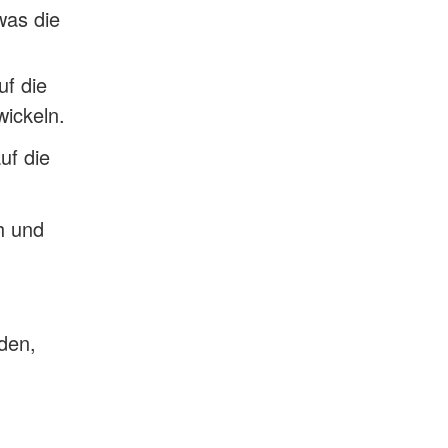
was die
f die
ickeln.
uf die
h und
den,