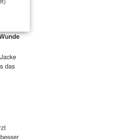
et)
r Wunde
 Jacke
ss das
rzt
 besser