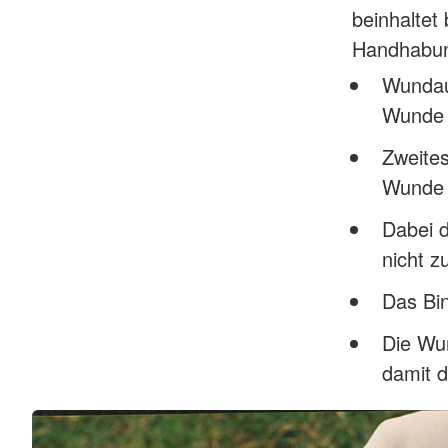
beinhaltet
Handhabung
Wundau
Wunde 
Zweites
Wunde 
Dabei 
nicht z
Das Bin
Die Wun
damit d