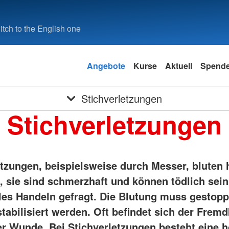
tch to the English one
Angebote
Kurse
Aktuell
Spend
Stichverletzungen
Stichverletzungen
etzungen, beispielsweise durch Messer, bluten 
k, sie sind schmerzhaft und können tödlich sei
lles Handeln gefragt. Die Blutung muss gestopp
stabilisiert werden. Oft befindet sich der Frem
er Wunde. Bei Stichverletzungen besteht eine 