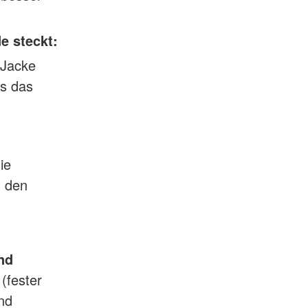
e steckt:
 Jacke
ss das
ie
m den
nd
(fester
und