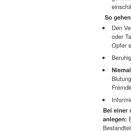
einsch
So gehen 
Den Ve
oder Ta
Opfer s
Beruhig
Niemal
Blutun
Fremdk
Inform
Bei einer
anlegen:
E
Bestandtei