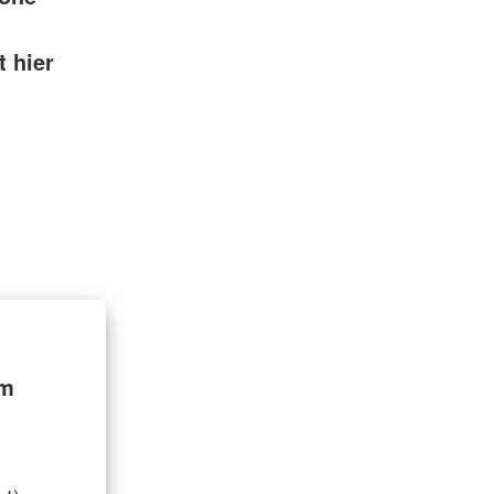
t hier
im