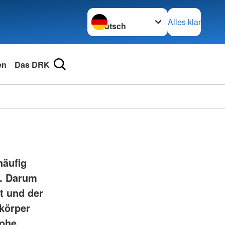
Sprache wechseln zu
Alles klar
en
Das DRK
häufig
n. Darum
t und der
dkörper
hohe