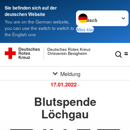
Sie befinden sich auf der
Sprache wechseln zu
deutschen Website
You are on the German website,
you can use the switch to switch to
Alles klar
the English one
Deutsches Rotes Kreuz
Ortsverein Besigheim
Meldung
17.01.2022
·
Blutspende
Löchgau