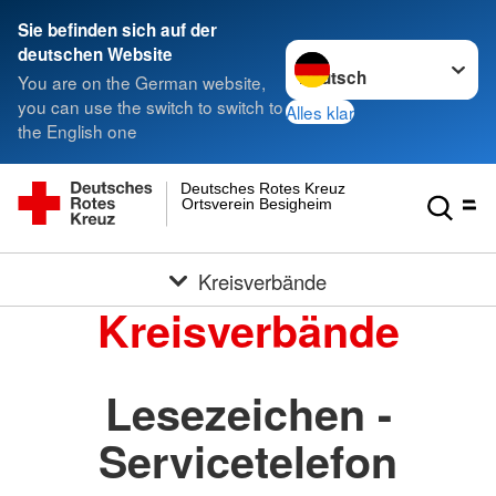
Sie befinden sich auf der
Sprache wechseln zu
deutschen Website
You are on the German website,
you can use the switch to switch to
Alles klar
the English one
Deutsches Rotes Kreuz
Ortsverein Besigheim
Kreisverbände
Kreisverbände
Lesezeichen -
Servicetelefon