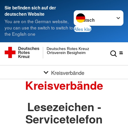
Sie befinden sich auf der
Sprache wechseln zu
deutschen Website
You are on the German website,
you can use the switch to switch to
Alles klar
the English one
Deutsches Rotes Kreuz
Ortsverein Besigheim
Kreisverbände
Kreisverbände
Lesezeichen -
Servicetelefon