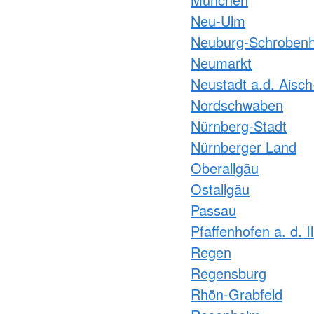
Neu-Ulm
Neuburg-Schroben
Neumarkt
Neustadt a.d. Aisc
Nordschwaben
Nürnberg-Stadt
Nürnberger Land
Oberallgäu
Ostallgäu
Passau
Pfaffenhofen a. d. I
Regen
Regensburg
Rhön-Grabfeld