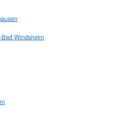
hausen
h-Bad Windsheim
lm