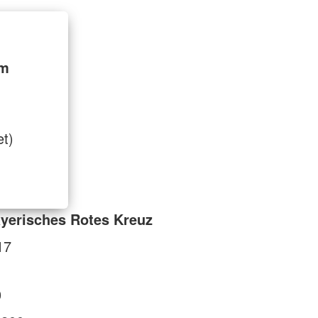
im
et)
yerisches Rotes Kreuz
17
0