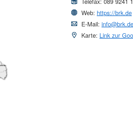
Telefax:
089 9241 
Web:
https://brk.de
E-Mail:
info@brk.d
Karte:
Link zur Go