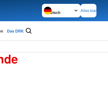
Sprache wechseln zu
Alles klar
en
Das DRK
nde