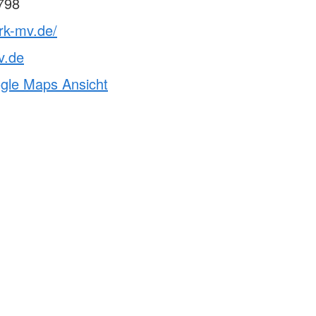
798
rk-mv.de/
v.de
ogle Maps Ansicht