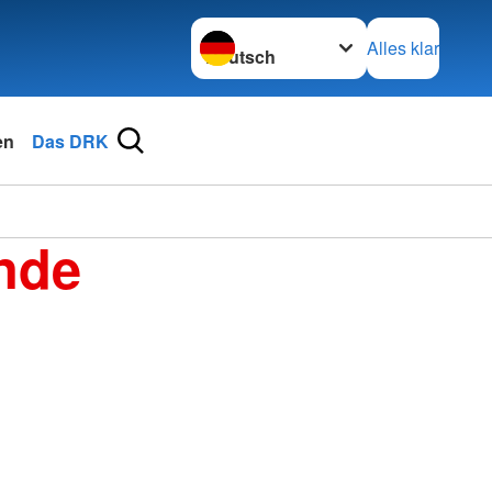
Sprache wechseln zu
Alles klar
en
Das DRK
nde