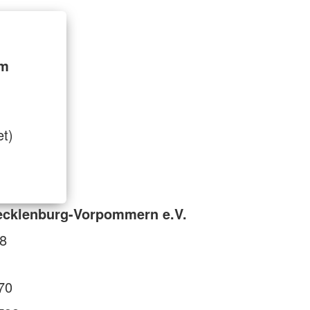
im
et)
cklenburg-Vorpommern e.V.
98
70