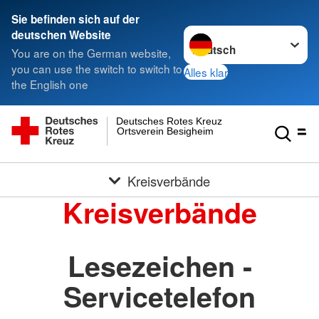
Sie befinden sich auf der
Sprache wechseln zu
deutschen Website
You are on the German website,
you can use the switch to switch to
Alles klar
the English one
Deutsches Rotes Kreuz
Ortsverein Besigheim
Kreisverbände
Kreisverbände
Lesezeichen -
Servicetelefon