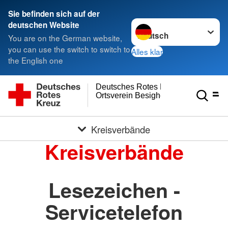
Sie befinden sich auf der
Sprache wechseln zu
deutschen Website
You are on the German website,
you can use the switch to switch to
Alles klar
the English one
Deutsches Rotes Kreuz
Ortsverein Besigheim
Kreisverbände
Kreisverbände
Lesezeichen -
Servicetelefon