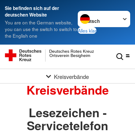
Sie befinden sich auf der
Sprache wechseln zu
deutschen Website
You are on the German website,
you can use the switch to switch to
Alles klar
the English one
Deutsches Rotes Kreuz
Ortsverein Besigheim
Kreisverbände
Kreisverbände
Lesezeichen -
Servicetelefon