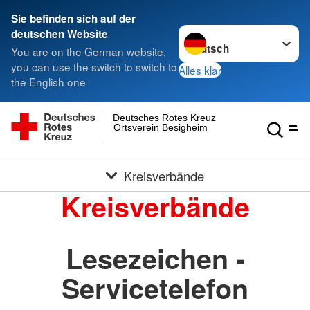
Sie befinden sich auf der
Sprache wechseln zu
deutschen Website
You are on the German website,
you can use the switch to switch to
Alles klar
the English one
Deutsches Rotes Kreuz
Ortsverein Besigheim
Kreisverbände
Kreisverbände
Lesezeichen -
Servicetelefon