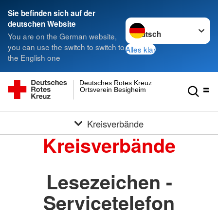
Sie befinden sich auf der
Sprache wechseln zu
deutschen Website
You are on the German website,
you can use the switch to switch to
Alles klar
the English one
Deutsches Rotes Kreuz
Ortsverein Besigheim
Kreisverbände
Kreisverbände
Lesezeichen -
Servicetelefon