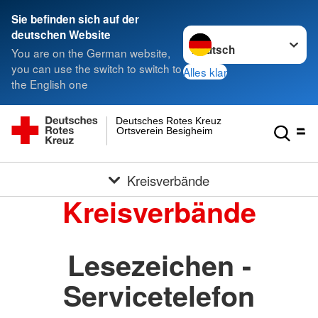
Sie befinden sich auf der
Sprache wechseln zu
deutschen Website
You are on the German website,
you can use the switch to switch to
Alles klar
the English one
Deutsches Rotes Kreuz
Ortsverein Besigheim
Kreisverbände
Kreisverbände
Lesezeichen -
Servicetelefon