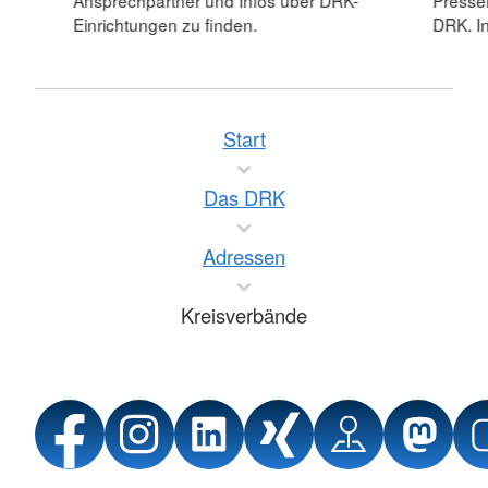
Ansprechpartner und Infos über DRK-
Pressei
Einrichtungen zu finden.
DRK. In
Start
Das DRK
Adressen
Kreisverbände