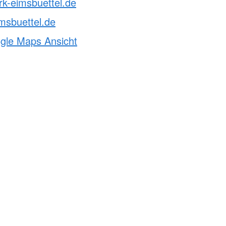
rk-eimsbuettel.de
msbuettel.de
ogle Maps Ansicht