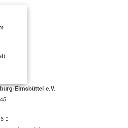
im
et)
urg-Eimsbüttel e.V.
145
06 0