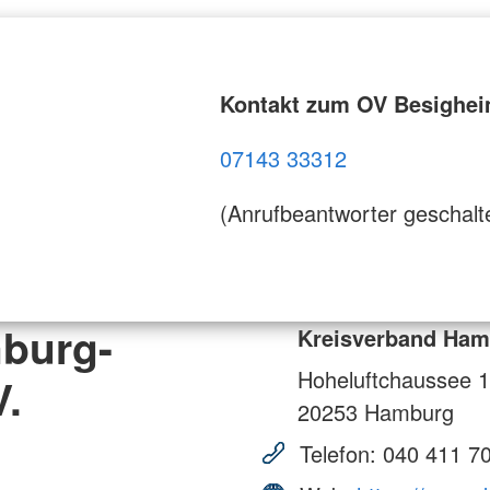
Kontakt zum OV Besighe
07143 33312
(Anrufbeantworter geschalt
burg-
Kreisverband Hamb
Hoheluftchaussee 
V.
20253
Hamburg
Telefon:
040 411 7