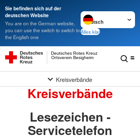
Sie befinden sich auf der
Sprache wechseln zu
deutschen Website
You are on the German website,
you can use the switch to switch to
Alles klar
the English one
Deutsches Rotes Kreuz
Ortsverein Besigheim
Kreisverbände
Kreisverbände
Lesezeichen -
Servicetelefon