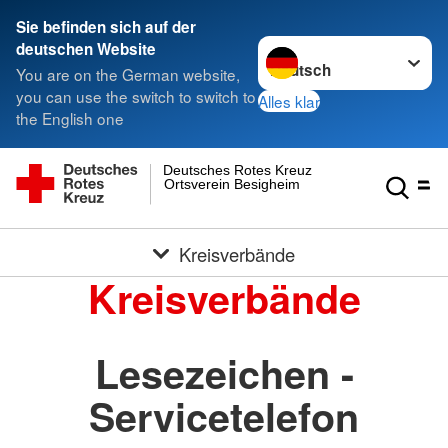
Sie befinden sich auf der
Sprache wechseln zu
deutschen Website
You are on the German website,
you can use the switch to switch to
Alles klar
the English one
Deutsches Rotes Kreuz
Ortsverein Besigheim
Kreisverbände
Kreisverbände
Lesezeichen -
Servicetelefon