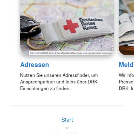
Adressen
Meld
Nutzen Sie unseren Adressfinder, um
Wir inf
Ansprechpartner und Infos über DRK-
Pressei
Einrichtungen zu finden.
DRK. In
Start