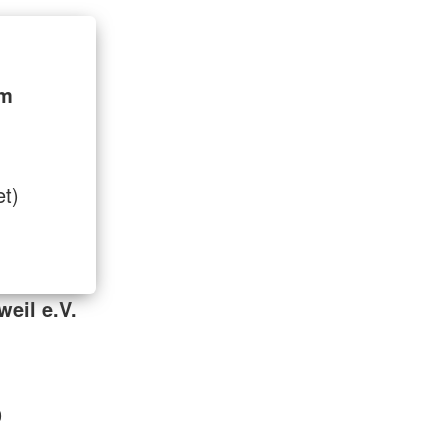
im
et)
eil e.V.
0